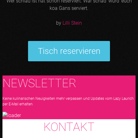
Wer schlau ist hat schon reserviert. Wär schad‘ würd‘ euch
koa Gans serviert.
by
Lilli Stein
Tisch reservieren
NEWSLETTER
Keine kulinarischen Neuigkeiten mehr verpassen und Updates vom Lazy Laurich
per E-Mail erhalten.
KONTAKT