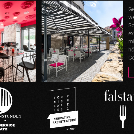
Ge
we
So
ex
mi
hö
Ge