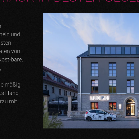
m
cheln und
bsten
aten von
kost-bare,
,
egelmäßig
ets Hand
rzu mit