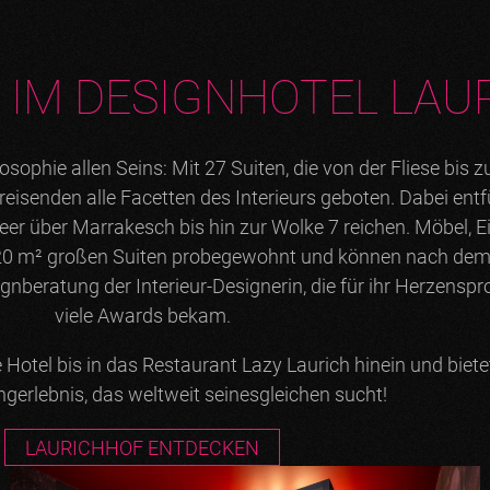
 IM DESIGNHOTEL LAU
losophie allen Seins: Mit 27 Suiten, die von der Fliese bi
isenden alle Facetten des Interieurs geboten. Dabei entf
r über Marrakesch bis hin zur Wolke 7 reichen. Möbel, E
120 m² großen Suiten probegewohnt und können nach dem A
beratung der Interieur-Designerin, die für ihr Herzensproj
viele Awards bekam.
el bis in das Restaurant Lazy Laurich hinein und bietet 
gerlebnis, das weltweit seinesgleichen sucht!
LAURICHHOF ENTDECKEN