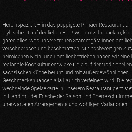
Hereinspaziert – in das poppigste Pirnaer Restaurant a
idyllischen Lauf der lieben Elbe! Wir brutzeln, backen, kö
garen alles, was unsere treuen Stammgäst:innen am lie
verschnorpsen und beschmatzen. Mit hochwertigen Zut
heimischen Klein- und Familienbetrieben haben wir eine 
regionale Kochkultur entwickelt, die auf der traditionellen
sächsischen Küche beruht und mit außergewöhnlichen
Geschmacksnuancen à la Laurich verfeinert wird. Die r
wechselnde Speisekarte in unserem Restaurant geht st
in Hand mit der Frische der Saison und überrascht imme
unerwarteten Arrangements und wohligen Variationen.